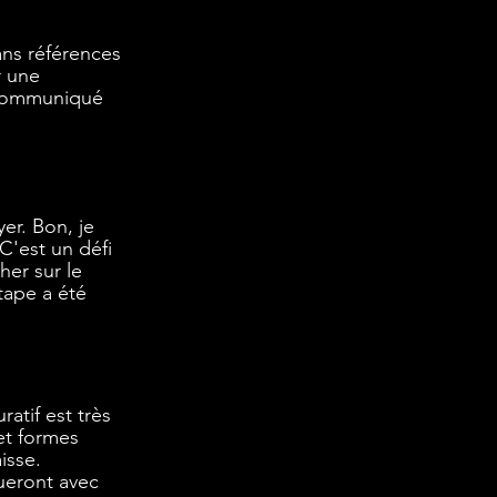
ans références 
r une 
e communiqué 
r. Bon, je 
C'est un défi 
er sur le 
tape a été 
ratif est très 
 et formes 
isse. 
ueront avec 