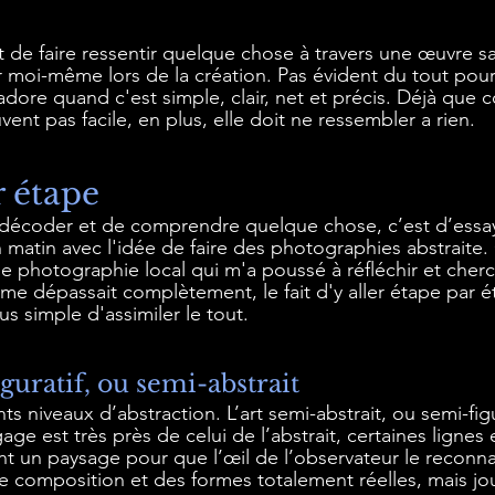
st de faire ressentir quelque chose à travers une œuvre s
r moi-même lors de la création. Pas évident du tout pou
 adore quand c'est simple, clair, net et précis. Déjà qu
ent pas facile, en plus, elle doit ne ressembler a rien. 
r étape
 décoder et de comprendre quelque chose, c’est d’essaye
 matin avec l'idée de faire des photographies abstraite. 
e photographie local qui m'a poussé à réfléchir et cherch
t me dépassait complètement, le fait d'y aller étape par é
s simple d'assimiler le tout.
iguratif, ou semi-abstrait
nts niveaux d’abstraction. L’art semi-abstrait, ou semi-figu
gage est très près de celui de l’abstrait, certaines lignes
t un paysage pour que l’œil de l’observateur le reconna
e composition et des formes totalement réelles, mais jo