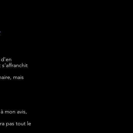
e
 d'en 
s'affranchit 
aire, mais 
 à mon avis, 
a pas tout le 