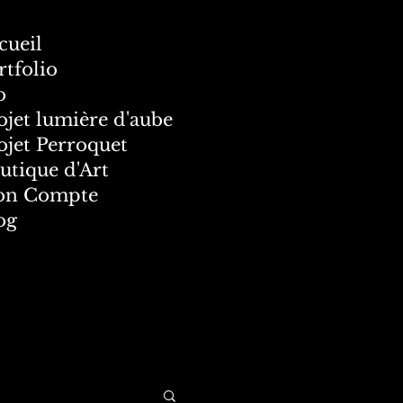
cueil
rtfolio
o
ojet lumière d'aube
ojet Perroquet
utique d'Art
n Compte
og